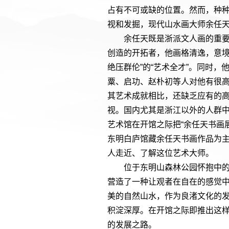
占有不可或缺的位置。然而，种
视和发掘，现代山水画大师余任
余任天既是浙派文人画的重
创造的开拓者，他画格清逸，意境
绝压群伦”的“艺术全才”。同时
粟、启功、赵朴初等人对他有很
其艺术成就相比，还缺乏应有的
视。国内尤其是浙江以外的人群
艺术馆在开馆之际把“余任天书画
东明白庐馆藏余任天书画作品为
人走近、了解这位艺术大师。
位于东明山森林公园怀抱中
营造了一种让观者在自在的感觉
美的自然山水，作为良渚文化的
积淀深厚。在开馆之际即推出这
的发展之路。