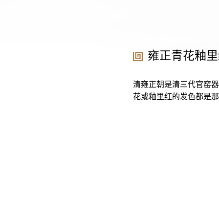
1
雍正青花釉里
清雍正朝是清三代官窑器
花或釉里红的发色都是那