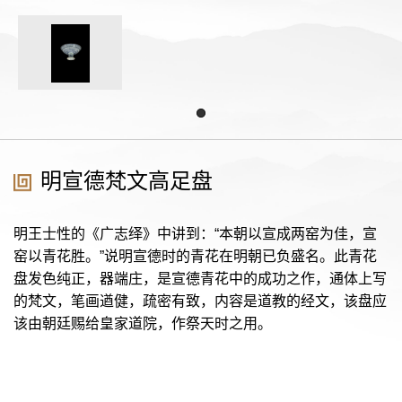
明宣德梵文高足盘
明王士性的《广志绎》中讲到：“本朝以宣成两窑为佳，宣
窑以青花胜。”说明宣德时的青花在明朝已负盛名。此青花
盘发色纯正，器端庄，是宣德青花中的成功之作，通体上写
的梵文，笔画遒健，疏密有致，内容是道教的经文，该盘应
该由朝廷赐给皇家道院，作祭天时之用。