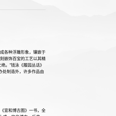
成各种浮雕形象，镶嵌于
刻嵌饰百宝的工艺以其精
绝。”钱泳《履园丛话》
办处制造外，许多作品由
《宣和博古图》一书，全