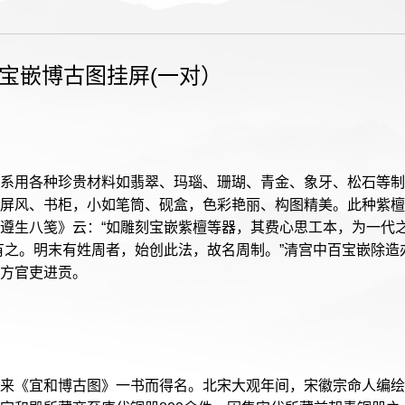
宝嵌博古图挂屏(一对）
系用各种珍贵材料如翡翠、玛瑙、珊瑚、青金、象牙、松石等制
屏风、书柜，小如笔筒、砚盒，色彩艳丽、构图精美。此种紫檀
遵生八笺》云：“如雕刻宝嵌紫檀等器，其费心思工本，为一代之
有之。明末有姓周者，始创此法，故名周制。”清宫中百宝嵌除造
方官吏进贡。

来《宜和博古图》一书而得名。北宋大观年间，宋徽宗命人编绘