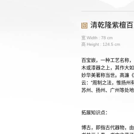
清乾隆紫檀百
宽 Width : 78 cm
高 Height : 124.5 cm
百宝嵌，一种工艺名称，
木或漆器之上，其作大如
妙华美著称当世。高濂《
云：“周制之法，惟扬州
苏州、扬州、广州等处地
拓展知识点：

博古，即指古代器物，由