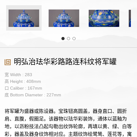
明弘治珐华彩路路连科纹将军罐
宽 Width : 283
高 Height : 408mm
口 Caliber : 167mm
底 Bottom Diameter : 227mm
将军罐为盛器或陈设器。宝珠钮高圆盖，器身直口、圆折
肩、直腹，假圈足。该器物以珐华彩装饰，通体以蓝釉为
地，以沥粉技法凸起勾勒出纹饰轮廓，再填以黄、绿、白等
彩，器盖及器身纹饰相对应。主题纹饰绘鹭鸶、莲花等，寓